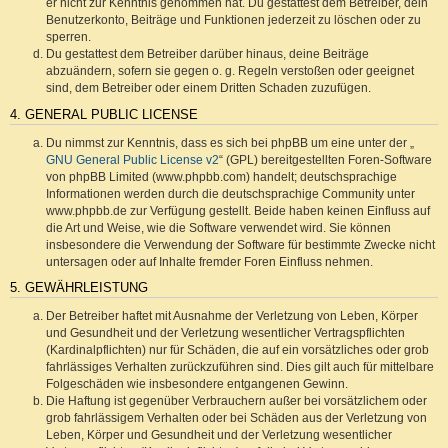
er nicht zur Kenntnis genommen hat. Du gestattest dem Betreiber, dein
Benutzerkonto, Beiträge und Funktionen jederzeit zu löschen oder zu
sperren.
Du gestattest dem Betreiber darüber hinaus, deine Beiträge
abzuändern, sofern sie gegen o. g. Regeln verstoßen oder geeignet
sind, dem Betreiber oder einem Dritten Schaden zuzufügen.
4. GENERAL PUBLIC LICENSE
Du nimmst zur Kenntnis, dass es sich bei phpBB um eine unter der „
GNU General Public License v2
“ (GPL) bereitgestellten Foren-Software
von phpBB Limited (www.phpbb.com) handelt; deutschsprachige
Informationen werden durch die deutschsprachige Community unter
www.phpbb.de zur Verfügung gestellt. Beide haben keinen Einfluss auf
die Art und Weise, wie die Software verwendet wird. Sie können
insbesondere die Verwendung der Software für bestimmte Zwecke nicht
untersagen oder auf Inhalte fremder Foren Einfluss nehmen.
5. GEWÄHRLEISTUNG
Der Betreiber haftet mit Ausnahme der Verletzung von Leben, Körper
und Gesundheit und der Verletzung wesentlicher Vertragspflichten
(Kardinalpflichten) nur für Schäden, die auf ein vorsätzliches oder grob
fahrlässiges Verhalten zurückzuführen sind. Dies gilt auch für mittelbare
Folgeschäden wie insbesondere entgangenen Gewinn.
Die Haftung ist gegenüber Verbrauchern außer bei vorsätzlichem oder
grob fahrlässigem Verhalten oder bei Schäden aus der Verletzung von
Leben, Körper und Gesundheit und der Verletzung wesentlicher