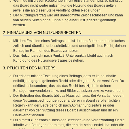
Wenn du mit diesen Regelungen nicht einverstanden bist, so darfst du
das Board nicht weiter nutzen. Für die Nutzung des Boards gelten
jeweils die an dieser Stelle veröffentlichten Regelungen.
Der Nutzungsvertrag wird auf unbestimmte Zeit geschlossen und kann
von beiden Seiten ohne Einhaltung einer Frist jederzeit gekündigt
werden.
2. EINRÄUMUNG VON NUTZUNGSRECHTEN
Mit dem Erstellen eines Beitrags erteilst du dem Betreiber ein einfaches,
zeitlich und räumlich unbeschränktes und unentgeltliches Recht, deinen
Beitrag im Rahmen des Boards zu nutzen.
Das Nutzungsrecht nach Punkt 2, Unterpunkt a bleibt auch nach
Kündigung des Nutzungsvertrages bestehen.
3. PFLICHTEN DES NUTZERS
Du erklärst mit der Erstellung eines Beitrags, dass er keine Inhalte
enthält, die gegen geltendes Recht oder die guten Sitten verstoßen. Du
erklärst insbesondere, dass du das Recht besitzt, die in deinen
Beiträgen verwendeten Links und Bilder zu setzen bzw. zu verwenden.
Der Betreiber des Boards übt das Hausrecht aus. Bei Verstößen gegen
diese Nutzungsbedingungen oder anderer im Board veröffentlichten
Regeln kann der Betreiber dich nach Abmahnung zeitweise oder
dauerhaft von der Nutzung dieses Boards ausschließen und dir ein
Hausverbot erteilen.
Du nimmst zur Kenntnis, dass der Betreiber keine Verantwortung für die
Inhalte von Beiträgen übernimmt, die er nicht selbst erstellt hat oder die