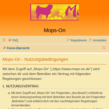
Mops-On
FAQ
Registrieren
Anmelden
S
Foren-Übersicht
u
Mops-On - Nutzungsbedingungen
c
h
Mit dem Zugriff auf „Mops-On“ („https://www.mops-on.de“) wird
e
zwischen dir und dem Betreiber ein Vertrag mit folgenden
Regelungen geschlossen:
1. NUTZUNGSVERTRAG
Mit dem Zugriff auf „Mops-On“ (im Folgenden „das Board“) schließt du
einen Nutzungsvertrag mit dem Betreiber des Boards ab (im Folgenden
„Betreiber“) und erklärst dich mit den nachfolgenden Regelungen
einverstanden.