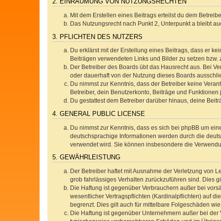
2. EINRÄUMUNG VON NUTZUNGSRECHTEN
Mit dem Erstellen eines Beitrags erteilst du dem Betrei
Das Nutzungsrecht nach Punkt 2, Unterpunkt a bleibt 
3. PFLICHTEN DES NUTZERS
Du erklärst mit der Erstellung eines Beitrags, dass er ke
Beiträgen verwendeten Links und Bilder zu setzen bzw.
Der Betreiber des Boards übt das Hausrecht aus. Bei V
oder dauerhaft von der Nutzung dieses Boards ausschlie
Du nimmst zur Kenntnis, dass der Betreiber keine Verantw
Betreiber, dein Benutzerkonto, Beiträge und Funktionen 
Du gestattest dem Betreiber darüber hinaus, deine Beit
4. GENERAL PUBLIC LICENSE
Du nimmst zur Kenntnis, dass es sich bei phpBB um eine
deutschsprachige Informationen werden durch die deuts
verwendet wird. Sie können insbesondere die Verwendun
5. GEWÄHRLEISTUNG
Der Betreiber haftet mit Ausnahme der Verletzung von Le
grob fahrlässiges Verhalten zurückzuführen sind. Dies 
Die Haftung ist gegenüber Verbrauchern außer bei vors
wesentlicher Vertragspflichten (Kardinalpflichten) auf
begrenzt. Dies gilt auch für mittelbare Folgeschäden 
Die Haftung ist gegenüber Unternehmern außer bei der V