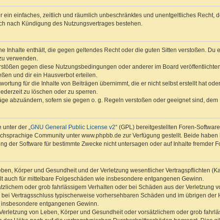
ber ein einfaches, zeitlich und räumlich unbeschränktes und unentgeltliches Recht
auch nach Kündigung des Nutzungsvertrages bestehen.
ine Inhalte enthält, die gegen geltendes Recht oder die guten Sitten verstoßen. Du 
 zu verwenden.
erstößen gegen diese Nutzungsbedingungen oder anderer im Board veröffentlichte
ßen und dir ein Hausverbot erteilen.
ortung für die Inhalte von Beiträgen übernimmt, die er nicht selbst erstellt hat od
jederzeit zu löschen oder zu sperren.
räge abzuändern, sofern sie gegen o. g. Regeln verstoßen oder geeignet sind, dem
 unter der „
GNU General Public License v2
“ (GPL) bereitgestellten Foren-Softwa
chsprachige Community unter www.phpbb.de zur Verfügung gestellt. Beide haben ke
g der Software für bestimmte Zwecke nicht untersagen oder auf Inhalte fremder F
ben, Körper und Gesundheit und der Verletzung wesentlicher Vertragspflichten (Kard
gilt auch für mittelbare Folgeschäden wie insbesondere entgangenen Gewinn.
ätzlichem oder grob fahrlässigem Verhalten oder bei Schäden aus der Verletzung 
 die bei Vertragsschluss typischerweise vorhersehbaren Schäden und im übrigen de
wie insbesondere entgangenen Gewinn.
erletzung von Leben, Körper und Gesundheit oder vorsätzlichem oder grob fahrläs