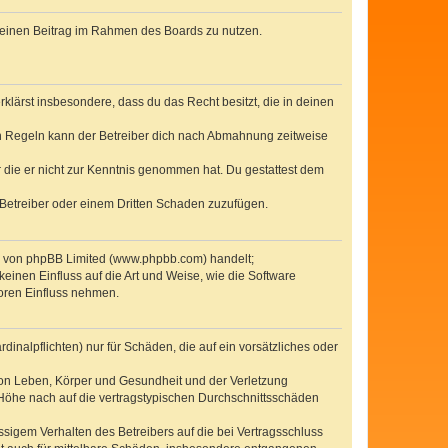
, deinen Beitrag im Rahmen des Boards zu nutzen.
erklärst insbesondere, dass du das Recht besitzt, die in deinen
n Regeln kann der Betreiber dich nach Abmahnung zeitweise
er die er nicht zur Kenntnis genommen hat. Du gestattest dem
 Betreiber oder einem Dritten Schaden zuzufügen.
re von phpBB Limited (www.phpbb.com) handelt;
inen Einfluss auf die Art und Weise, wie die Software
oren Einfluss nehmen.
inalpflichten) nur für Schäden, die auf ein vorsätzliches oder
von Leben, Körper und Gesundheit und der Verletzung
r Höhe nach auf die vertragstypischen Durchschnittsschäden
sigem Verhalten des Betreibers auf die bei Vertragsschluss