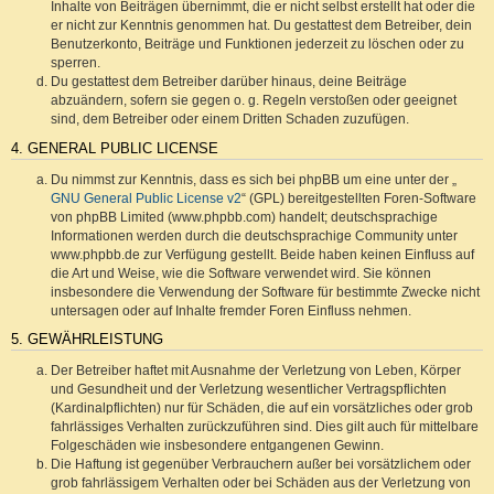
Inhalte von Beiträgen übernimmt, die er nicht selbst erstellt hat oder die
er nicht zur Kenntnis genommen hat. Du gestattest dem Betreiber, dein
Benutzerkonto, Beiträge und Funktionen jederzeit zu löschen oder zu
sperren.
Du gestattest dem Betreiber darüber hinaus, deine Beiträge
abzuändern, sofern sie gegen o. g. Regeln verstoßen oder geeignet
sind, dem Betreiber oder einem Dritten Schaden zuzufügen.
4. GENERAL PUBLIC LICENSE
Du nimmst zur Kenntnis, dass es sich bei phpBB um eine unter der „
GNU General Public License v2
“ (GPL) bereitgestellten Foren-Software
von phpBB Limited (www.phpbb.com) handelt; deutschsprachige
Informationen werden durch die deutschsprachige Community unter
www.phpbb.de zur Verfügung gestellt. Beide haben keinen Einfluss auf
die Art und Weise, wie die Software verwendet wird. Sie können
insbesondere die Verwendung der Software für bestimmte Zwecke nicht
untersagen oder auf Inhalte fremder Foren Einfluss nehmen.
5. GEWÄHRLEISTUNG
Der Betreiber haftet mit Ausnahme der Verletzung von Leben, Körper
und Gesundheit und der Verletzung wesentlicher Vertragspflichten
(Kardinalpflichten) nur für Schäden, die auf ein vorsätzliches oder grob
fahrlässiges Verhalten zurückzuführen sind. Dies gilt auch für mittelbare
Folgeschäden wie insbesondere entgangenen Gewinn.
Die Haftung ist gegenüber Verbrauchern außer bei vorsätzlichem oder
grob fahrlässigem Verhalten oder bei Schäden aus der Verletzung von