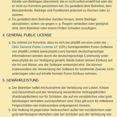
Inhalte von Beiträgen übernimmt, die er nicht selbst erstellt hat oder die
er nicht zur Kenntnis genommen hat. Du gestattest dem Betreiber, dein
Benutzerkonto, Beiträge und Funktionen jederzeit zu löschen oder zu
sperren.
Du gestattest dem Betreiber darüber hinaus, deine Beiträge
abzuändern, sofern sie gegen o. g. Regeln verstoßen oder geeignet
sind, dem Betreiber oder einem Dritten Schaden zuzufügen.
4. GENERAL PUBLIC LICENSE
Du nimmst zur Kenntnis, dass es sich bei phpBB um eine unter der „
GNU General Public License v2
“ (GPL) bereitgestellten Foren-Software
von phpBB Limited (www.phpbb.com) handelt; deutschsprachige
Informationen werden durch die deutschsprachige Community unter
www.phpbb.de zur Verfügung gestellt. Beide haben keinen Einfluss auf
die Art und Weise, wie die Software verwendet wird. Sie können
insbesondere die Verwendung der Software für bestimmte Zwecke nicht
untersagen oder auf Inhalte fremder Foren Einfluss nehmen.
5. GEWÄHRLEISTUNG
Der Betreiber haftet mit Ausnahme der Verletzung von Leben, Körper
und Gesundheit und der Verletzung wesentlicher Vertragspflichten
(Kardinalpflichten) nur für Schäden, die auf ein vorsätzliches oder grob
fahrlässiges Verhalten zurückzuführen sind. Dies gilt auch für mittelbare
Folgeschäden wie insbesondere entgangenen Gewinn.
Die Haftung ist gegenüber Verbrauchern außer bei vorsätzlichem oder
grob fahrlässigem Verhalten oder bei Schäden aus der Verletzung von