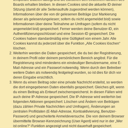
Boards erhalten bleiben. In diesen Cookies sind die aktuelle ID deiner
Sitzung (damit dir alle Seitenaufrufe zugeordnet werden können),
Informationen über die von dir gelesenen Beiträge (zur Markierung
dieser als gelesen/ungelesen; sofern du nicht angemeldet bist) sowie
Informationen über deine Teilnahme an Umfragen (sofern du nicht
angemeldet bist) gespeichert. Ferner werden deine Benutzer-ID, ein
Authentifizierungsschlüssel und eine Session-ID gespeichert. Die
Cookies haben standardmäßig eine Gültigkeit von einem Jahr. Alle
Cookies kannst du jederzeit über die Funktion „Alle Cookies löschen“
löschen.
Weiterhin werden die Daten gespeichert, die du bei der Registrierung,
in deinem Profil oder deinem persönlichem Bereich angibst. Für die
Registrierung sind mindestens ein eindeutiger Benutzername, eine E-
Mail-Adresse und ein Passwort notwendig. Wenn durch den Betreiber
weitere Daten als notwendig festgelegt wurden, so ist dies für dich vor
deren Eingabe ersichtlich.
Wenn du einen Beitrag oder eine private Nachricht erstellst, so werden
die dort eingegebenen Daten ebenfalls gespeichert. Gleiches gilt, wenn
du einen Beitrag als Entwurf zwischenspeicherst. In diesen Fällen wird
auch deine IP-Adresse gespeichert. Die IP-Adresse wird weiterhin bei
folgenden Aktionen gespeichert: Löschen und Ändern von Beiträgen
(dazu zählen Private Nachrichten und Umfragen), Änderungen an
zentralen Profildaten (E-Mail-Adresse, Kontoaktivierung, Benutzer-
Passwort) und gescheiterte Anmeldeversuche. Die von deinem Browser
übermittelte Browser-Kennzeichnung (User Agent) wird nur in der „Wer
ist online?“-Funktion angezeigt und nicht dauerhaft gespeichert.