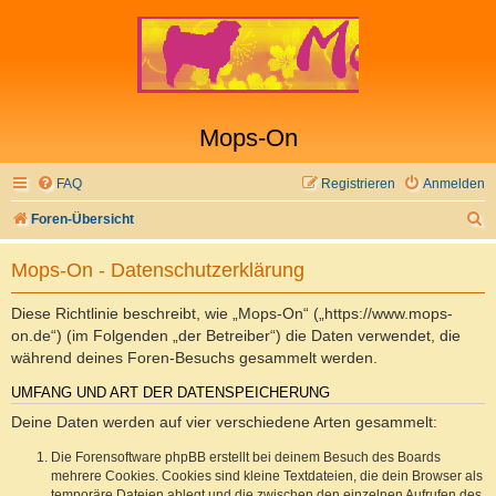
Mops-On
FAQ
Registrieren
Anmelden
S
Foren-Übersicht
u
Mops-On - Datenschutzerklärung
c
h
Diese Richtlinie beschreibt, wie „Mops-On“ („https://www.mops-
e
on.de“) (im Folgenden „der Betreiber“) die Daten verwendet, die
während deines Foren-Besuchs gesammelt werden.
UMFANG UND ART DER DATENSPEICHERUNG
Deine Daten werden auf vier verschiedene Arten gesammelt:
Die Forensoftware phpBB erstellt bei deinem Besuch des Boards
mehrere Cookies. Cookies sind kleine Textdateien, die dein Browser als
temporäre Dateien ablegt und die zwischen den einzelnen Aufrufen des