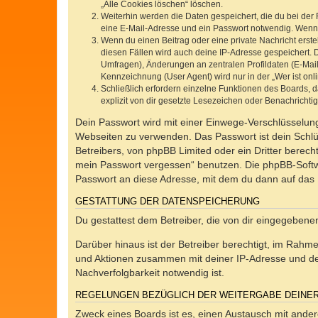
„Alle Cookies löschen“ löschen.
Weiterhin werden die Daten gespeichert, die du bei der 
eine E-Mail-Adresse und ein Passwort notwendig. Wenn du
Wenn du einen Beitrag oder eine private Nachricht erste
diesen Fällen wird auch deine IP-Adresse gespeichert. 
Umfragen), Änderungen an zentralen Profildaten (E-Mai
Kennzeichnung (User Agent) wird nur in der „Wer ist onl
Schließlich erfordern einzelne Funktionen des Boards,
explizit von dir gesetzte Lesezeichen oder Benachrichti
Dein Passwort wird mit einer Einwege-Verschlüsselung 
Webseiten zu verwenden. Das Passwort ist dein Schlü
Betreibers, von phpBB Limited oder ein Dritter berec
mein Passwort vergessen“ benutzen. Die phpBB-Softw
Passwort an diese Adresse, mit dem du dann auf das 
GESTATTUNG DER DATENSPEICHERUNG
Du gestattest dem Betreiber, die von dir eingegeben
Darüber hinaus ist der Betreiber berechtigt, im Rahm
und Aktionen zusammen mit deiner IP-Adresse und de
Nachverfolgbarkeit notwendig ist.
REGELUNGEN BEZÜGLICH DER WEITERGABE DEINE
Zweck eines Boards ist es, einen Austausch mit andere