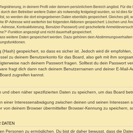
Registrierung, in deinem Profil oder deinem persönlichem Bereich angibst. Für di
rch den Betreiber weitere Daten als notwendig festgelegt wurden, so ist dies für 
llst, so werden die dort eingegebenen Daten ebenfalls gespeichert. Gleiches gilt, 
Die IP-Adresse wird weiterhin bei folgenden Aktionen gespeichert: Löschen und Än
l-Adresse, Kontoaktivierung, Benutzer-Passwort) und gescheiterte Anmeldeversuch
ine?“-Funktion angezeigt und nicht dauerhaft gespeichert.
 dass weitere Daten gespeichert werden. Dazu gehören dein Abstimmungsverhalten
gungsfunktionen.
(Hash) gespeichert, so dass es sicher ist. Jedoch wird dir empfohlen, 
ssel zu deinem Benutzerkonto für das Board, also geh mit ihm sorgsam
htigterweise nach deinem Passwort fragen. Solltest du dein Passwort v
are fragt dich dann nach deinem Benutzernamen und deiner E-Mail-Ad
Board zugreifen kannst.
en und oben näher spezifizierten Daten zu speichern, um das Board bet
en einer Interessenabwägung zwischen deinen und seinen Interessen sow
r von deinem Browser übermittelter Browser-Kennung zu speichern, so
R DATEN
n Personen zu ermöglichen. Du bist dir daher bewusst, dass die Daten d