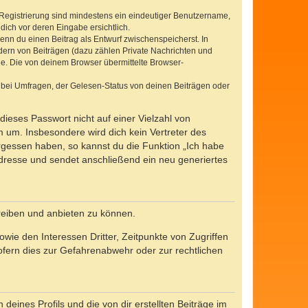
e Registrierung sind mindestens ein eindeutiger Benutzername,
dich vor deren Eingabe ersichtlich.
wenn du einen Beitrag als Entwurf zwischenspeicherst. In
dern von Beiträgen (dazu zählen Private Nachrichten und
e. Die von deinem Browser übermittelte Browser-
 bei Umfragen, der Gelesen-Status von deinen Beiträgen oder
dieses Passwort nicht auf einer Vielzahl von
 um. Insbesondere wird dich kein Vertreter des
ergessen haben, so kannst du die Funktion „Ich habe
resse und sendet anschließend ein neu generiertes
reiben und anbieten zu können.
ie den Interessen Dritter, Zeitpunkte von Zugriffen
fern dies zur Gefahrenabwehr oder zur rechtlichen
eines Profils und die von dir erstellten Beiträge im