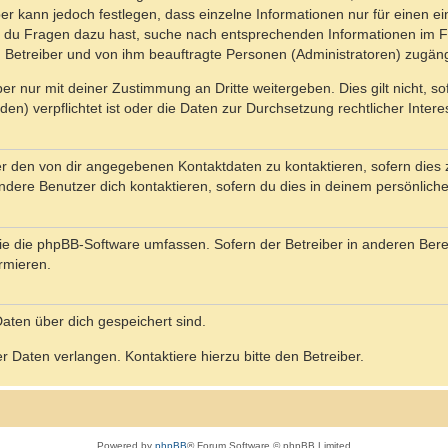
ber kann jedoch festlegen, dass einzelne Informationen nur für einen ei
n du Fragen dazu hast, suche nach entsprechenden Informationen im Fo
n Betreiber und von ihm beauftragte Personen (Administratoren) zugäng
r nur mit deiner Zustimmung an Dritte weitergeben. Dies gilt nicht, s
n) verpflichtet ist oder die Daten zur Durchsetzung rechtlicher Interes
er den von dir angegebenen Kontaktdaten zu kontaktieren, sofern dies 
andere Benutzer dich kontaktieren, sofern du dies in deinem persönliche
, die die phpBB-Software umfassen. Sofern der Betreiber in anderen Be
ormieren.
 Daten über dich gespeichert sind.
 Daten verlangen. Kontaktiere hierzu bitte den Betreiber.
Powered by
phpBB
® Forum Software © phpBB Limited