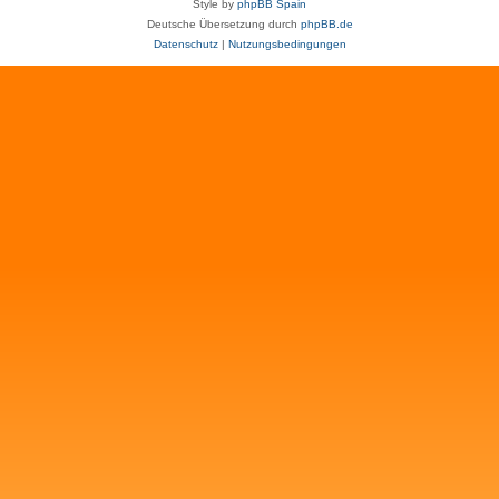
Style by
phpBB Spain
Deutsche Übersetzung durch
phpBB.de
Datenschutz
|
Nutzungsbedingungen