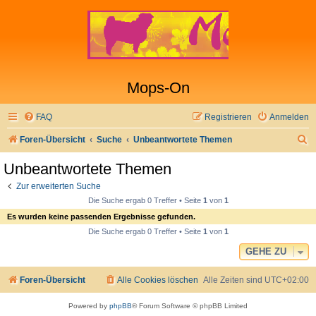
Mops-On
FAQ
Registrieren
Anmelden
S
Foren-Übersicht
Suche
Unbeantwortete Themen
u
Unbeantwortete Themen
c
Zur erweiterten Suche
h
Die Suche ergab 0 Treffer • Seite
1
von
1
e
Es wurden keine passenden Ergebnisse gefunden.
Die Suche ergab 0 Treffer • Seite
1
von
1
GEHE ZU
Foren-Übersicht
Alle Cookies löschen
Alle Zeiten sind
UTC+02:00
Powered by
phpBB
® Forum Software © phpBB Limited