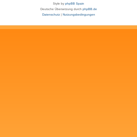
Style by
phpBB Spain
Deutsche Übersetzung durch
phpBB.de
Datenschutz
|
Nutzungsbedingungen