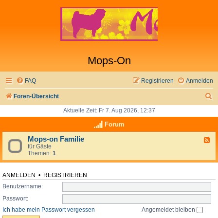
Mops-On
FAQ
Registrieren
Anmelden
S
Foren-Übersicht
u
Aktuelle Zeit: Fr 7. Aug 2026, 12:37
c
Forum
h
Mops-on Familie
F
für Gäste
e
e
Themen:
1
e
d
-
M
ANMELDEN
•
REGISTRIEREN
o
Benutzername:
p
s
Passwort:
-
o
Ich habe mein Passwort vergessen
Angemeldet bleiben
n