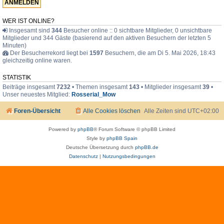
F
a
m
WER IST ONLINE?
i
Insgesamt sind
344
Besucher online :: 0 sichtbare Mitglieder, 0 unsichtbare
l
Mitglieder und 344 Gäste (basierend auf den aktiven Besuchern der letzten 5
i
e
Minuten)
Der Besucherrekord liegt bei
1597
Besuchern, die am Di 5. Mai 2026, 18:43
gleichzeitig online waren.
STATISTIK
Beiträge insgesamt
7232
• Themen insgesamt
143
• Mitglieder insgesamt
39
•
Unser neuestes Mitglied:
Rosserial_Mow
Foren-Übersicht
Alle Cookies löschen
Alle Zeiten sind
UTC+02:00
Powered by
phpBB
® Forum Software © phpBB Limited
Style by
phpBB Spain
Deutsche Übersetzung durch
phpBB.de
Datenschutz
|
Nutzungsbedingungen