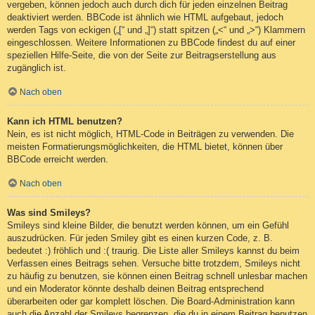
vergeben, können jedoch auch durch dich für jeden einzelnen Beitrag
deaktiviert werden. BBCode ist ähnlich wie HTML aufgebaut, jedoch
werden Tags von eckigen („[“ und „]“) statt spitzen („<“ und „>“) Klammern
eingeschlossen. Weitere Informationen zu BBCode findest du auf einer
speziellen Hilfe-Seite, die von der Seite zur Beitragserstellung aus
zugänglich ist.
Nach oben
Kann ich HTML benutzen?
Nein, es ist nicht möglich, HTML-Code in Beiträgen zu verwenden. Die
meisten Formatierungsmöglichkeiten, die HTML bietet, können über
BBCode erreicht werden.
Nach oben
Was sind Smileys?
Smileys sind kleine Bilder, die benutzt werden können, um ein Gefühl
auszudrücken. Für jeden Smiley gibt es einen kurzen Code, z. B.
bedeutet :) fröhlich und :( traurig. Die Liste aller Smileys kannst du beim
Verfassen eines Beitrags sehen. Versuche bitte trotzdem, Smileys nicht
zu häufig zu benutzen, sie können einen Beitrag schnell unlesbar machen
und ein Moderator könnte deshalb deinen Beitrag entsprechend
überarbeiten oder gar komplett löschen. Die Board-Administration kann
auch die Anzahl der Smileys begrenzen, die du in einem Beitrag benutzen