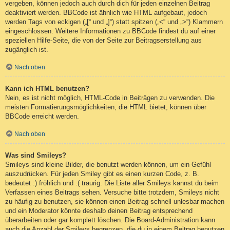
vergeben, können jedoch auch durch dich für jeden einzelnen Beitrag
deaktiviert werden. BBCode ist ähnlich wie HTML aufgebaut, jedoch
werden Tags von eckigen („[“ und „]“) statt spitzen („<“ und „>“) Klammern
eingeschlossen. Weitere Informationen zu BBCode findest du auf einer
speziellen Hilfe-Seite, die von der Seite zur Beitragserstellung aus
zugänglich ist.
Nach oben
Kann ich HTML benutzen?
Nein, es ist nicht möglich, HTML-Code in Beiträgen zu verwenden. Die
meisten Formatierungsmöglichkeiten, die HTML bietet, können über
BBCode erreicht werden.
Nach oben
Was sind Smileys?
Smileys sind kleine Bilder, die benutzt werden können, um ein Gefühl
auszudrücken. Für jeden Smiley gibt es einen kurzen Code, z. B.
bedeutet :) fröhlich und :( traurig. Die Liste aller Smileys kannst du beim
Verfassen eines Beitrags sehen. Versuche bitte trotzdem, Smileys nicht
zu häufig zu benutzen, sie können einen Beitrag schnell unlesbar machen
und ein Moderator könnte deshalb deinen Beitrag entsprechend
überarbeiten oder gar komplett löschen. Die Board-Administration kann
auch die Anzahl der Smileys begrenzen, die du in einem Beitrag benutzen