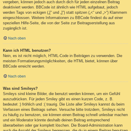
vergeben, können jedoch auch durch dich für jeden einzelnen Beitrag
deaktiviert werden. BBCode ist ähnlich wie HTML aufgebaut, jedoch
werden Tags von eckigen („[“ und „]“) statt spitzen („<“ und „>“) Klammern
eingeschlossen. Weitere Informationen zu BBCode findest du auf einer
speziellen Hilfe-Seite, die von der Seite zur Beitragserstellung aus
zugänglich ist.
Nach oben
Kann ich HTML benutzen?
Nein, es ist nicht möglich, HTML-Code in Beiträgen zu verwenden. Die
meisten Formatierungsmöglichkeiten, die HTML bietet, können über
BBCode erreicht werden.
Nach oben
Was sind Smileys?
Smileys sind kleine Bilder, die benutzt werden können, um ein Gefühl
auszudrücken. Für jeden Smiley gibt es einen kurzen Code, z. B.
bedeutet :) fröhlich und :( traurig. Die Liste aller Smileys kannst du beim
Verfassen eines Beitrags sehen. Versuche bitte trotzdem, Smileys nicht
zu häufig zu benutzen, sie können einen Beitrag schnell unlesbar machen
und ein Moderator könnte deshalb deinen Beitrag entsprechend
überarbeiten oder gar komplett löschen. Die Board-Administration kann
auch die Anzahl der Smileys begrenzen, die du in einem Beitrag benutzen