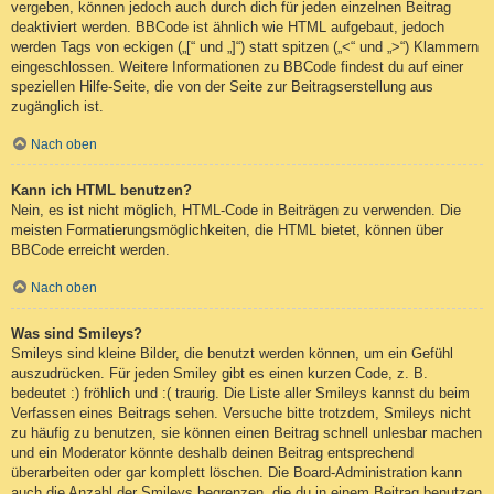
vergeben, können jedoch auch durch dich für jeden einzelnen Beitrag
deaktiviert werden. BBCode ist ähnlich wie HTML aufgebaut, jedoch
werden Tags von eckigen („[“ und „]“) statt spitzen („<“ und „>“) Klammern
eingeschlossen. Weitere Informationen zu BBCode findest du auf einer
speziellen Hilfe-Seite, die von der Seite zur Beitragserstellung aus
zugänglich ist.
Nach oben
Kann ich HTML benutzen?
Nein, es ist nicht möglich, HTML-Code in Beiträgen zu verwenden. Die
meisten Formatierungsmöglichkeiten, die HTML bietet, können über
BBCode erreicht werden.
Nach oben
Was sind Smileys?
Smileys sind kleine Bilder, die benutzt werden können, um ein Gefühl
auszudrücken. Für jeden Smiley gibt es einen kurzen Code, z. B.
bedeutet :) fröhlich und :( traurig. Die Liste aller Smileys kannst du beim
Verfassen eines Beitrags sehen. Versuche bitte trotzdem, Smileys nicht
zu häufig zu benutzen, sie können einen Beitrag schnell unlesbar machen
und ein Moderator könnte deshalb deinen Beitrag entsprechend
überarbeiten oder gar komplett löschen. Die Board-Administration kann
auch die Anzahl der Smileys begrenzen, die du in einem Beitrag benutzen